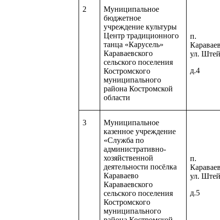
2
Муниципальное
бюджетное
учреждение культуры
Центр традиционного
п.
танца «Карусель»
Карава
Караваевского
ул. Ште
сельского поселения
д.4
Костромского
муниципального
района Костромской
области
3
Муниципальное
казенное учреждение
«Служба по
административно-
хозяйственной
п.
деятельности посёлка
Карава
Караваево
ул. Ште
Караваевского
д.5
сельского поселения
Костромского
муниципального
района Костромской