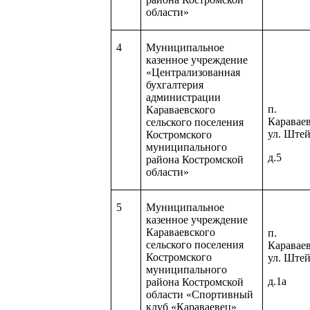
области»
4
Муниципальное
казенное учреждение
«Централизованная
бухгалтерия
администрации
п.
Караваевского
Карава
сельского поселения
ул. Ште
Костромского
муниципального
д.5
района Костромской
области»
5
Муниципальное
казенное учреждение
Караваевского
п.
сельского поселения
Карава
Костромского
ул. Ште
муниципального
д.1а
района Костромской
области «Спортивный
клуб «Караваевец»