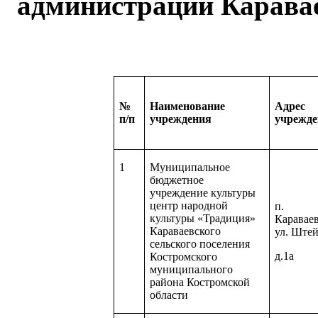
администрации Каравае
№
Наименование
Адрес
п/п
учреждения
учрежд
1
Муниципальное
бюджетное
учреждение культуры
центр народной
п.
культуры «Традиция»
Карава
Караваевского
ул. Ште
сельского поселения
д.1а
Костромского
муниципального
района Костромской
области